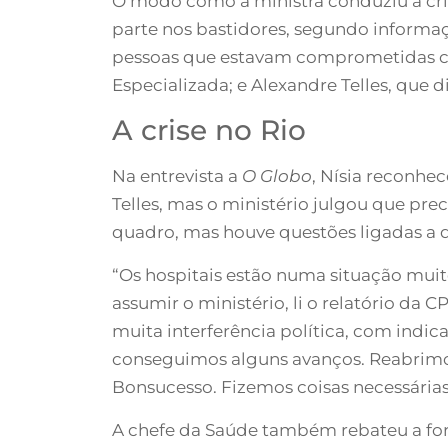
O modo como a ministra conduziu a cr
parte nos bastidores, segundo informaç
pessoas que estavam comprometidas com
Especializada; e Alexandre Telles, que 
A crise no Rio
Na entrevista a
O Globo
, Nísia reconhe
Telles, mas o ministério julgou que p
quadro, mas houve questões ligadas a de
“Os hospitais estão numa situação muit
assumir o ministério, li o relatório d
muita interferência política, com indi
conseguimos alguns avanços. Reabrimos
Bonsucesso. Fizemos coisas necessárias
A chefe da Saúde também rebateu a form