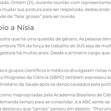
onada. Ontem (21), durante reunião com representante
sa mudar sua postura para ser respeitada, destacand
de de “falar grosso” para ser ouvida.
io a Nísia
mostra que há uma questão de gênero. As pessoas tê
, embora 75% da força de trabalho do SUS seja de mu
 gestora há muitos anos. Desde o primeiro cargo que
des e grupos científicos e médicos divulgaram notas
a o Progresso da Ciência (SBPC) também expressou sol
inistério da Saúde após os danos causados pela polít
 como inapropriadas pela Academia Brasileira de Ciên
l demanda tempo para se consolidar, e a ABC sente-se
ia destacou que “jamais” pensou em desistir. “Procur