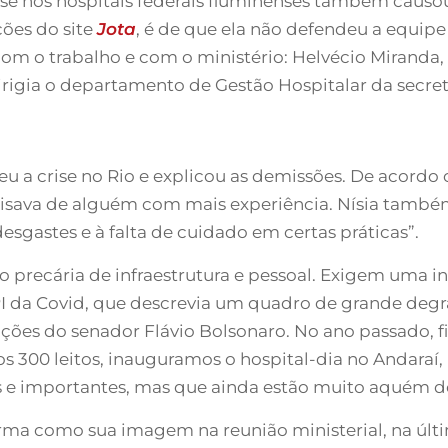
ise nos hospitais federais fluminenses também cau
ões do site
Jota
, é de que ela não defendeu a equip
 o trabalho e com o ministério: Helvécio Miranda, à
dirigia o departamento de Gestão Hospitalar da secret
ceu a crise no Rio e explicou as demissões. De acord
recisava de alguém com mais experiência. Nísia tamb
sgastes e à falta de cuidado em certas práticas”.
o precária de infraestrutura e pessoal. Exigem uma i
a CPI da Covid, que descrevia um quadro de grande d
cações do senador Flávio Bolsonaro. No ano passado,
 300 leitos, inauguramos o hospital-dia no Andaraí
 e importantes, mas que ainda estão muito aquém do 
a como sua imagem na reunião ministerial, na últim