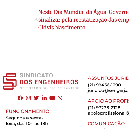
Neste Dia Mundial da Água, Governo
sinalizar pela reestatização das em
Clóvis Nascimento
ASSUNTOS JURÍD
(21) 99456-1290
juridico@sengerj.o
APOIO AO PROFI
(21) 97223-2128
FUNCIONAMENTO
apoioprofissional@
Segunda a sexta-
feira, das 10h às 18h
COMUNICAÇÃO