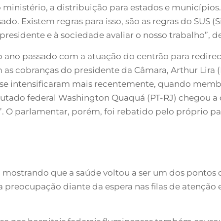
 ministério, a distribuição para estados e município
do. Existem regras para isso, são as regras do SUS (
presidente e à sociedade avaliar o nosso trabalho”, d
o ano passado com a atuação do centrão para redirec
om as cobranças do presidente da Câmara, Arthur Lira 
udo, se intensificaram mais recentemente, quando me
utado federal Washington Quaquá (PT-RJ) chegou a de
. O parlamentar, porém, foi rebatido pelo próprio p
ostrando que a saúde voltou a ser um dos pontos de
ma preocupação diante da espera nas filas de atençã