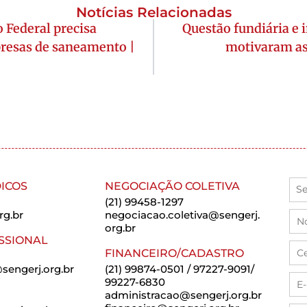
Notícias Relacionadas
 Federal precisa
Questão fundiária e i
presas de saneamento |
motivaram ass
ICOS
NEGOCIAÇÃO COLETIVA
(21) 99458-1297
rg.br
negociacao.coletiva@sengerj.
org.br
SSIONAL
FINANCEIRO/CADASTRO
sengerj.org.br
(21) 99874-0501 / 97227-9091/
99227-6830
administracao@sengerj.org.br