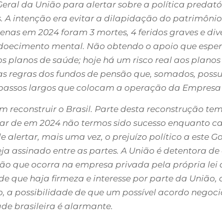
eral da União para alertar sobre a política predat
 A intenção era evitar a dilapidação do patrimôni
nas em 2024 foram 3 mortes, 4 feridos graves e dive
 adoecimento mental. Não obtendo o apoio que espe
os planos de saúde; hoje há um risco real aos planos
s regras dos fundos de pensão que, somados, possue
a passos largos que colocam a operação da Empresa 
reconstruir o Brasil. Parte desta reconstrução t
esar de em 2024 não termos sido sucesso enquanto 
e alertar, mais uma vez, o prejuízo político a este
seja assinado entre as partes. A União é detentora d
ão que ocorra na empresa privada pela própria lei 
sde que haja firmeza e interesse por parte da União
 a possibilidade de que um possível acordo negoci
de brasileira é alarmante.