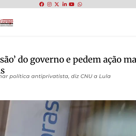
:
ssão’ do governo e pedem ação ma
as
r política antiprivatista, diz CNU a Lula