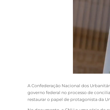
A Confederação Nacional dos Urbanitár
governo federal no processo de concil
restaurar o papel de protagonista da U
No documento, a CNU e uma série de or