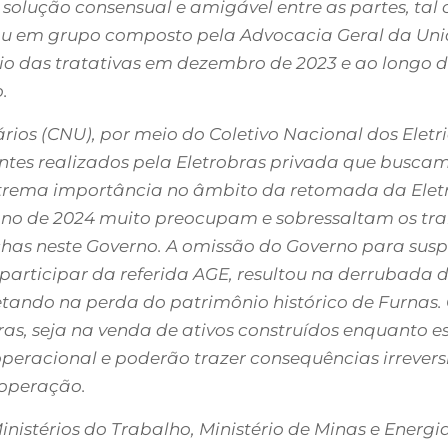
 solução consensual e amigável entre as partes, tal 
ltou em grupo composto pela Advocacia Geral da Uni
cio das tratativas em dezembro de 2023 e ao longo d
.
os (CNU), por meio do Coletivo Nacional dos Eletri
antes realizados pela Eletrobras privada que busca
trema importância no âmbito da retomada da Eletro
o ano de 2024 muito preocupam e sobressaltam os t
has neste Governo. A omissão do Governo para sus
 participar da referida AGE, resultou na derrubada 
etando na perda do patrimônio histórico de Furnas
s, seja na venda de ativos construídos enquanto est
operacional e poderão trazer consequências irrevers
 operação.
istérios do Trabalho, Ministério de Minas e Energia,