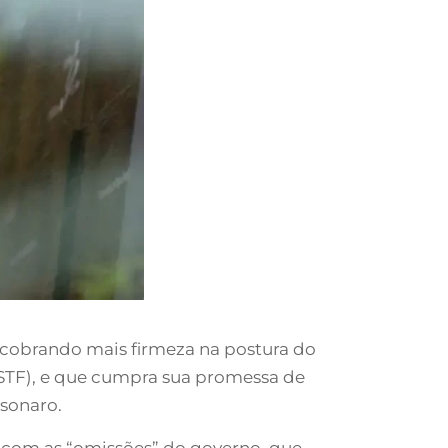
 cobrando mais firmeza na postura do
(STF), e que cumpra sua promessa de
lsonaro.
 com as “omissões” do governo, que