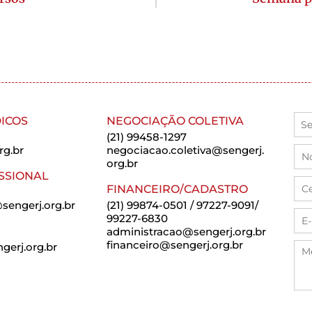
ICOS
NEGOCIAÇÃO COLETIVA
(21) 99458-1297
rg.br
negociacao.coletiva@sengerj.
org.br
SSIONAL
FINANCEIRO/CADASTRO
sengerj.org.br
(21) 99874-0501 / 97227-9091/
99227-6830
administracao@sengerj.org.br
financeiro@sengerj.org.br
erj.org.br