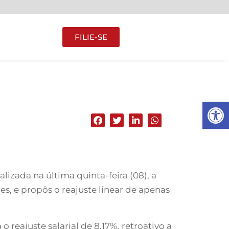
FILIE-SE
Abrir 
lizada na última quinta-feira (08), a
s, e propôs o reajuste linear de apenas
reajuste salarial de 8,17%, retroativo a