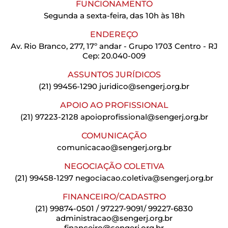
FUNCIONAMENTO
Segunda a sexta-feira, das 10h às 18h
ENDEREÇO
Av. Rio Branco, 277, 17º andar - Grupo 1703 Centro - RJ
Cep: 20.040-009
ASSUNTOS JURÍDICOS
(21) 99456-1290
juridico@sengerj.org.br
APOIO AO PROFISSIONAL
(21) 97223-2128
apoioprofissional@sengerj.org.br
COMUNICAÇÃO
comunicacao@sengerj.org.br
NEGOCIAÇÃO COLETIVA
(21) 99458-1297
negociacao.coletiva@sengerj.org.br
FINANCEIRO/CADASTRO
(21) 99874-0501 / 97227-9091/ 99227-6830
administracao@sengerj.org.br
financeiro@sengerj.org.br