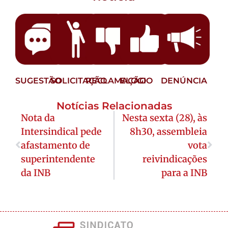
SUGESTÃO
SOLICITAÇÃO
RECLAMAÇÃO
ELOGIO
DENÚNCIA
Notícias Relacionadas
Nota da
Nesta sexta (28), às
Intersindical pede
8h30, assembleia
afastamento de
vota
superintendente
reivindicações
da INB
para a INB