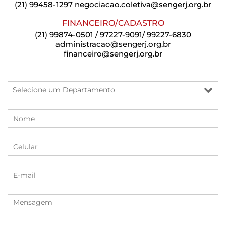
(21) 99458-1297
negociacao.coletiva@sengerj.org.br
FINANCEIRO/CADASTRO
(21) 99874-0501 / 97227-9091/ 99227-6830
administracao@sengerj.org.br
financeiro@sengerj.org.br