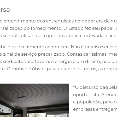
arsa
 o entendimento dos entreguistas no poder era de qu
versalização do fornecimento. O Estado fez seu papel:
se multiplicando, a opinião pública foi levada a acr
be o que realmente aconteceu. Não é preciso ser es
ão sinal de serviço precarizado. Contas caríssimas,
os sindicatos alertavam: a energia é um direito, não
e. O motivo é óbvio: para garantir os lucros, as em
“O discurso daquel
oportunista. Atendeu
a população, para o 
empresas entregam 