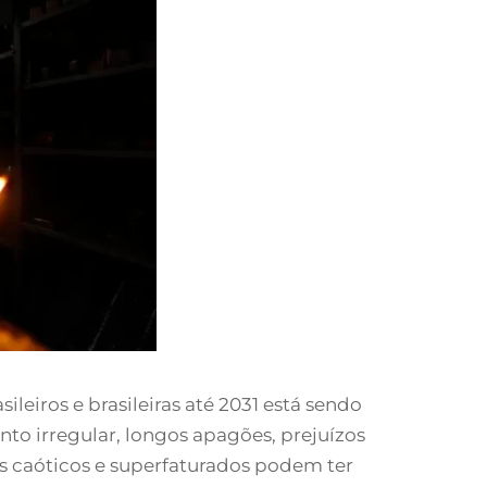
eiros e brasileiras até 2031 está sendo
nto irregular, longos apagões, prejuízos
ços caóticos e superfaturados podem ter