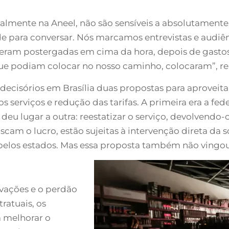
palmente na Aneel, não são sensíveis a absolutament
ara conversar. Nós marcamos entrevistas e audiên
 eram postergadas em cima da hora, depois de gastos 
 que podiam colocar no nosso caminho, colocaram”, r
os decisórios em Brasília duas propostas para aproveit
s serviços e redução das tarifas. A primeira era a fed
eu lugar a outra: reestatizar o serviço, devolvendo-
scam o lucro, estão sujeitas à intervenção direta da 
elos estados. Mas essa proposta também não vingou
ovações e o perdão
ratuais, os
 melhorar o