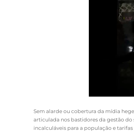
Sem alarde ou cobertura da mídia hegemô
articulada nos bastidores da gestão do 
incalculáveis para a população e tarifa