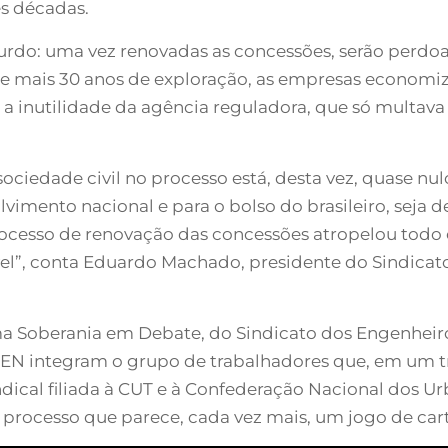
ês décadas.
urdo: uma vez renovadas as concessões, serão perdoad
de mais 30 anos de exploração, as empresas econom
da a inutilidade da agência reguladora, que só multa
ociedade civil no processo está, desta vez, quase nu
imento nacional e para o bolso do brasileiro, seja 
rocesso de renovação das concessões atropelou todo o
l”, conta Eduardo Machado, presidente do Sindicato
a Soberania em Debate, do Sindicato dos Engenheiro
TIEEN integram o grupo de trabalhadores que, em um 
dical filiada à CUT e à Confederação Nacional dos Ur
 processo que parece, cada vez mais, um jogo de car