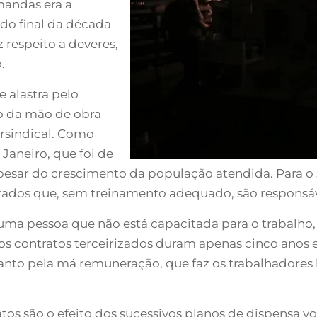
mandas era a
do final da década
z respeito a deveres,
.
 alastra pelo
ão da mão de obra
rsindical. Como
Janeiro, que foi de
apesar do crescimento da população atendida. Para o 
rizados que, sem treinamento adequado, são responsá
e uma pessoa que não está capacitada para o trabalh
os contratos terceirizados duram apenas cinco anos e
nto pela má remuneração, que faz os trabalhadores
os são o efeito dos sucessivos planos de dispensa vo