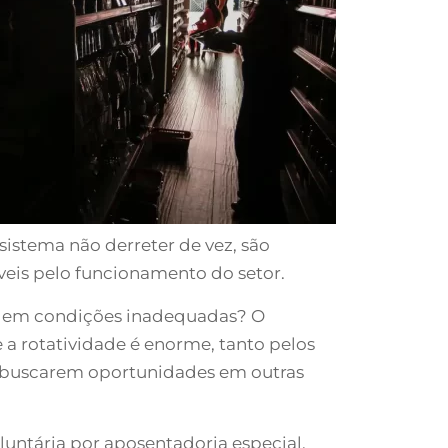
sistema não derreter de vez, são
veis pelo funcionamento do setor.
o, em condições inadequadas? O
 a rotatividade é enorme, tanto pelos
 buscarem oportunidades em outras
luntária por aposentadoria especial,