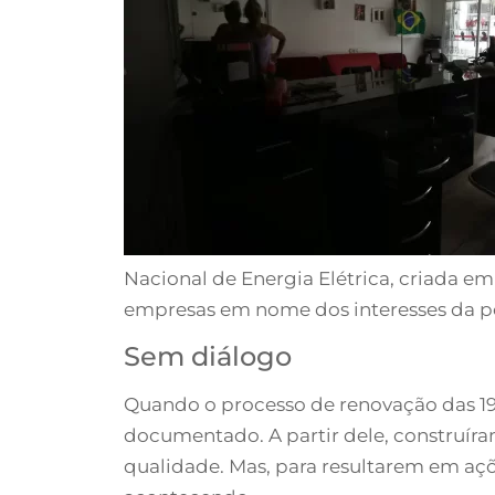
Nacional de Energia Elétrica, criada em 
empresas em nome dos interesses da po
Sem diálogo
Quando o processo de renovação das 19
documentado. A partir dele, construíram
qualidade. Mas, para resultarem em açõ