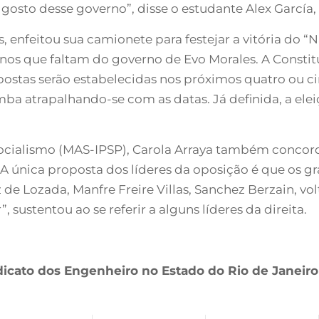
 gosto desse governo”, disse o estudante Alex Garcí
, enfeitou sua camionete para festejar a vitória do “N
anos que faltam do governo de Evo Morales. A Constit
opostas serão estabelecidas nos próximos quatro ou 
ba atrapalhando-se com as datas. Já definida, a elei
cialismo (MAS-IPSP), Carola Arraya também concorda
. “A única proposta dos líderes da oposição é que os 
e Lozada, Manfre Freire Villas, Sanchez Berzain, vol
 sustentou ao se referir a alguns líderes da direita.
dicato dos Engenheiro no Estado do Rio de Janeiro