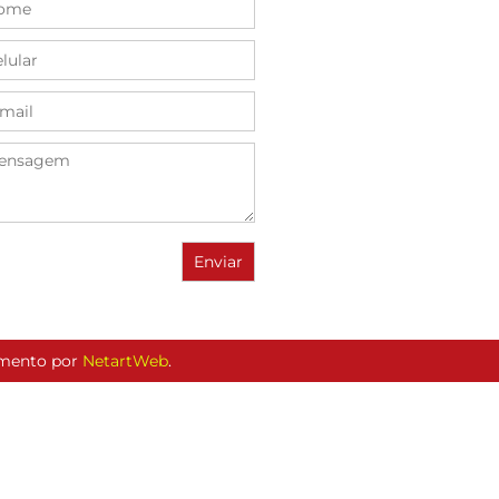
vimento por
NetartWeb
.