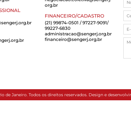
org.br
SSIONAL
FINANCEIRO/CADASTRO
sengerj.org.br
(21) 99874-0501 / 97227-9091/
99227-6830
administracao@sengerj.org.br
financeiro@sengerj.org.br
erj.org.br
io de Janeiro. Todos os direitos reservados. Design e desenvol