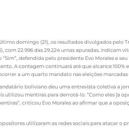
último domingo (21), os resultados divulgados pelo T
23), com 22.996 das 29.224 urnas apuradas, indicam vit
o “Sim”, defendida pelo presidente Evo Morales e se
nto. A contagem continuará até que alcance 100% e s
correr a um quarto mandato nas eleições marcadas 
datário boliviano deu uma entrevista coletiva a jorn
aís utilizou mentiras para derrotá-lo. “Como eles [a
ntiras”, criticou Evo Morales ao afirmar que a opos
ositores utilizaram as redes sociais para atacar o 