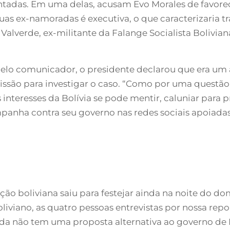
entadas. Em uma delas, acusam Evo Morales de favore
 ex-namoradas é executiva, o que caracterizaria tráf
os Valverde, ex-militante da Falange Socialista Bolivi
pelo comunicador, o presidente declarou que era um 
ssão para investigar o caso. “Como por uma questão d
os interesses da Bolívia se pode mentir, caluniar para
campanha contra seu governo nas redes sociais apoiad
ição boliviana saiu para festejar ainda na noite do 
liviano, as quatro pessoas entrevistas por nossa 
da não tem uma proposta alternativa ao governo de E