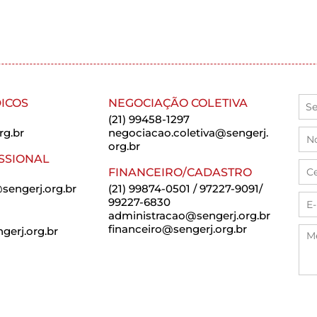
ICOS
NEGOCIAÇÃO COLETIVA
(21) 99458-1297
rg.br
negociacao.coletiva@sengerj.
org.br
SSIONAL
FINANCEIRO/CADASTRO
sengerj.org.br
(21) 99874-0501 / 97227-9091/
99227-6830
administracao@sengerj.org.br
financeiro@sengerj.org.br
erj.org.br