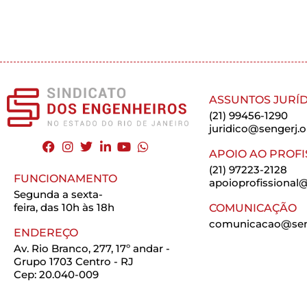
ASSUNTOS JURÍD
(21) 99456-1290
juridico@sengerj.o
APOIO AO PROFI
(21) 97223-2128
FUNCIONAMENTO
apoioprofissional@
Segunda a sexta-
feira, das 10h às 18h
COMUNICAÇÃO
comunicacao@seng
ENDEREÇO
Av. Rio Branco, 277, 17º andar -
Grupo 1703 Centro - RJ
Cep: 20.040-009