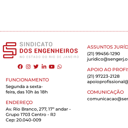
ASSUNTOS JURÍD
(21) 99456-1290
juridico@sengerj.o
APOIO AO PROFI
(21) 97223-2128
FUNCIONAMENTO
apoioprofissional@
Segunda a sexta-
feira, das 10h às 18h
COMUNICAÇÃO
comunicacao@seng
ENDEREÇO
Av. Rio Branco, 277, 17º andar -
Grupo 1703 Centro - RJ
Cep: 20.040-009