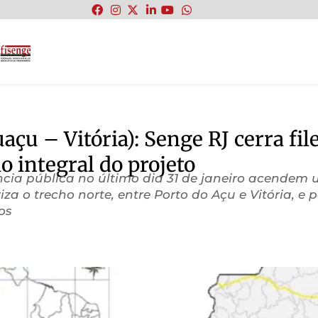
:
açu – Vitória): Senge RJ cerra fil
 integral do projeto
ia pública no último dia 31 de janeiro acendem u
oriza o trecho norte, entre Porto do Açu e Vitória, 
os