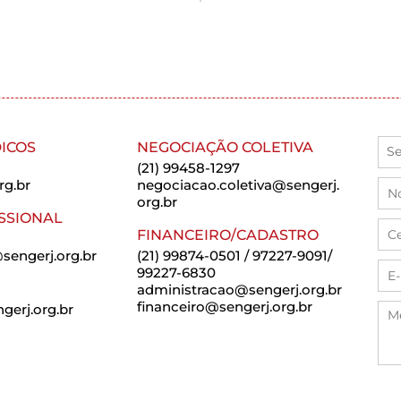
ICOS
NEGOCIAÇÃO COLETIVA
(21) 99458-1297
rg.br
negociacao.coletiva@sengerj.
org.br
SSIONAL
FINANCEIRO/CADASTRO
sengerj.org.br
(21) 99874-0501 / 97227-9091/
99227-6830
administracao@sengerj.org.br
financeiro@sengerj.org.br
erj.org.br