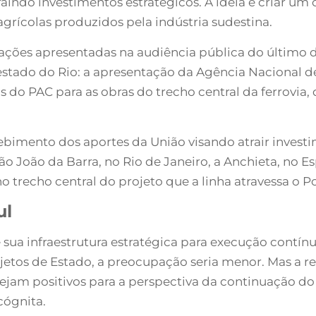
aindo investimentos estratégicos. A ideia é criar um 
agrícolas produzidos pela indústria sudestina.
mações apresentadas na audiência pública do último 
estado do Rio: a apresentação da Agência Nacional d
s do PAC para as obras do trecho central da ferrovia,
ecebimento dos aportes da União visando atrair inve
ão João da Barra, no Rio de Janeiro, a Anchieta, no E
o trecho central do projeto que a linha atravessa o 
ul
se sua infraestrutura estratégica para execução cont
tos de Estado, a preocupação seria menor. Mas a rea
jam positivos para a perspectiva da continuação do 
cógnita.