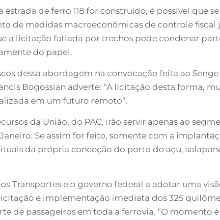
estrada de ferro 118 for construído, é possível que se
o de medidas macroeconômicas de controle fiscal já
ue a licitação fatiada por trechos pode condenar pa
etamente do papel.
iscos dessa abordagem na convocação feita ao Senge
ncis Bogossian adverte: “A licitação desta forma, mu
ealizada em um futuro remoto”.
cursos da União, do PAC, irão servir apenas ao segme
neiro. Se assim for feito, somente com a implantaç
ituais da própria conceção do porto do açu, solapan
dos Transportes e o governo federal a adotar uma vi
icitação e implementação imediata dos 325 quilôme
e de passageiros em toda a ferrovia. “O momento é d