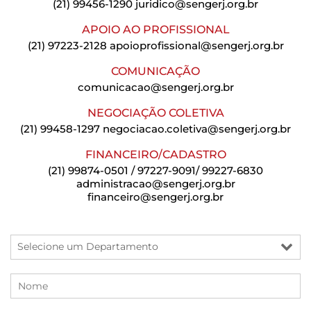
(21) 99456-1290
juridico@sengerj.org.br
APOIO AO PROFISSIONAL
(21) 97223-2128
apoioprofissional@sengerj.org.br
COMUNICAÇÃO
comunicacao@sengerj.org.br
NEGOCIAÇÃO COLETIVA
(21) 99458-1297
negociacao.coletiva@sengerj.org.br
FINANCEIRO/CADASTRO
(21) 99874-0501 / 97227-9091/ 99227-6830
administracao@sengerj.org.br
financeiro@sengerj.org.br