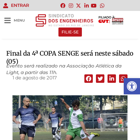
ENTRAR
FILIADO À:
MENU
FILIE-SE
Final da 4ª COPA SENGE será neste sábado
(05)
Evento será realizado na Associação Atlética da
Light, a partir das 11h.
1 de agosto de 2017
Abrir 