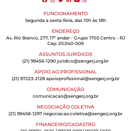
FUNCIONAMENTO
Segunda a sexta-feira, das 10h às 18h
ENDEREÇO
Av. Rio Branco, 277, 17º andar - Grupo 1703 Centro - RJ
Cep: 20.040-009
ASSUNTOS JURÍDICOS
(21) 99456-1290
juridico@sengerj.org.br
APOIO AO PROFISSIONAL
(21) 97223-2128
apoioprofissional@sengerj.org.br
COMUNICAÇÃO
comunicacao@sengerj.org.br
NEGOCIAÇÃO COLETIVA
(21) 99458-1297
negociacao.coletiva@sengerj.org.br
FINANCEIRO/CADASTRO