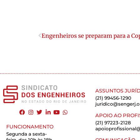
Engenheiros se preparam para a Co
ASSUNTOS JURÍD
(21) 99456-1290
juridico@sengerj.o
APOIO AO PROFI
(21) 97223-2128
FUNCIONAMENTO
apoioprofissional@
Segunda a sexta-
feira, das 10h às 18h