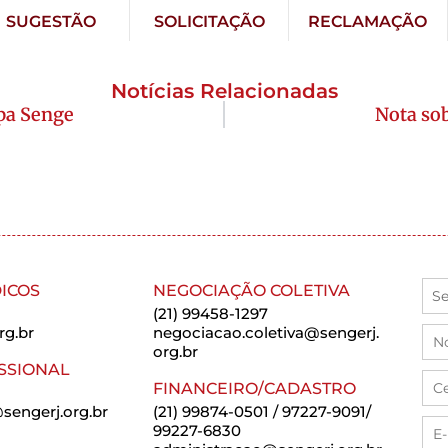
SUGESTÃO
SOLICITAÇÃO
RECLAMAÇÃO
Notícias Relacionadas
pa Senge
Nota sob
ICOS
NEGOCIAÇÃO COLETIVA
(21) 99458-1297
rg.br
negociacao.coletiva@sengerj.
org.br
SSIONAL
FINANCEIRO/CADASTRO
sengerj.org.br
(21) 99874-0501 / 97227-9091/
99227-6830