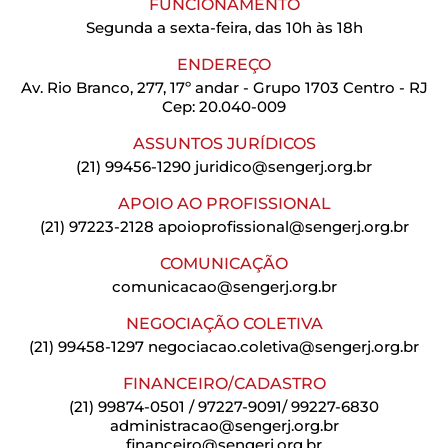
FUNCIONAMENTO
Segunda a sexta-feira, das 10h às 18h
ENDEREÇO
Av. Rio Branco, 277, 17º andar - Grupo 1703 Centro - RJ
Cep: 20.040-009
ASSUNTOS JURÍDICOS
(21) 99456-1290
juridico@sengerj.org.br
APOIO AO PROFISSIONAL
(21) 97223-2128
apoioprofissional@sengerj.org.br
COMUNICAÇÃO
comunicacao@sengerj.org.br
NEGOCIAÇÃO COLETIVA
(21) 99458-1297
negociacao.coletiva@sengerj.org.br
FINANCEIRO/CADASTRO
(21) 99874-0501 / 97227-9091/ 99227-6830
administracao@sengerj.org.br
financeiro@sengerj.org.br