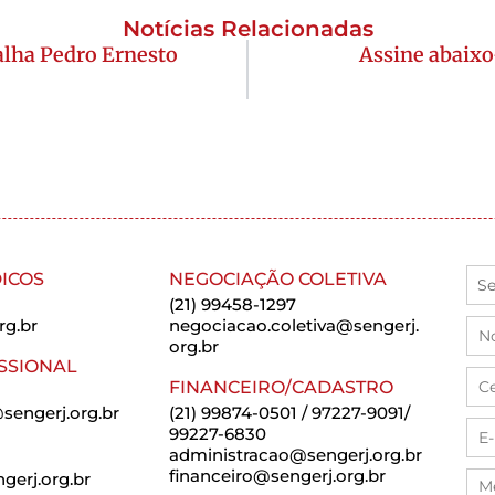
Notícias Relacionadas
lha Pedro Ernesto
Assine abaixo
ICOS
NEGOCIAÇÃO COLETIVA
(21) 99458-1297
rg.br
negociacao.coletiva@sengerj.
org.br
SSIONAL
FINANCEIRO/CADASTRO
sengerj.org.br
(21) 99874-0501 / 97227-9091/
99227-6830
administracao@sengerj.org.br
financeiro@sengerj.org.br
erj.org.br