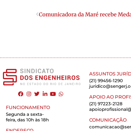
Comunicadora da Maré recebe Meda
ASSUNTOS JURÍD
(21) 99456-1290
juridico@sengerj.o
APOIO AO PROFI
(21) 97223-2128
FUNCIONAMENTO
apoioprofissional@
Segunda a sexta-
feira, das 10h às 18h
COMUNICAÇÃO
comunicacao@seng
ENDEREÇO