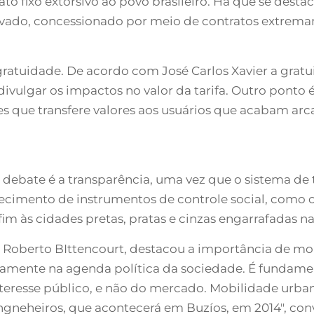
ato fixo extorsivo ao povo brasileiro. Há que se desta
rivado, concessionado por meio de contratos extremam
ratuidade. De acordo com José Carlos Xavier a gratu
divulgar os impactos no valor da tarifa. Outro ponto 
s que transfere valores aos usuários que acabam arc
debate é a transparência, uma vez que o sistema de 
alecimento de instrumentos de controle social, como 
im às cidades pretas, pratas e cinzas engarrafadas na
os Roberto BIttencourt, destacou a importância de mo
ivamente na agenda política da sociedade. É fundame
eresse público, e não do mercado. Mobilidade urban
ngneheiros, que acontecerá em Buzíos, em 2014″, con