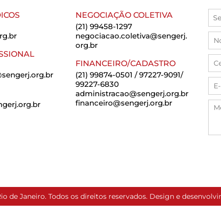
ICOS
NEGOCIAÇÃO COLETIVA
(21) 99458-1297
rg.br
negociacao.coletiva@sengerj.
org.br
SSIONAL
FINANCEIRO/CADASTRO
sengerj.org.br
(21) 99874-0501 / 97227-9091/
99227-6830
administracao@sengerj.org.br
financeiro@sengerj.org.br
erj.org.br
io de Janeiro. Todos os direitos reservados. Design e desenvol