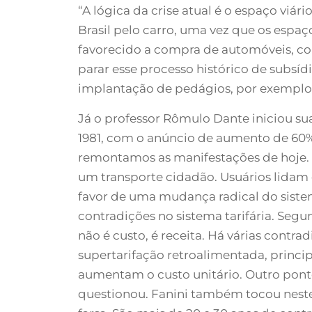
“A lógica da crise atual é o espaço viár
Brasil pelo carro, uma vez que os espa
favorecido a compra de automóveis, co
parar esse processo histórico de subsí
implantação de pedágios, por exemplo”
Já o professor Rômulo Dante iniciou 
1981, com o anúncio de aumento de 60% 
remontamos as manifestações de hoje. A 
um transporte cidadão. Usuários lidam 
favor de uma mudança radical do sistem
contradições no sistema tarifária. Segund
não é custo, é receita. Há várias contr
supertarifação retroalimentada, princi
aumentam o custo unitário. Outro ponto
questionou. Fanini também tocou neste 