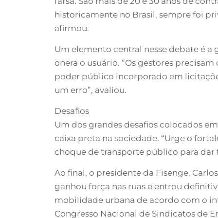
farsa. São mais de 20 e 30 anos de contr
historicamente no Brasil, sempre foi p
afirmou.
Um elemento central nesse debate é a g
onera o usuário. “Os gestores precisam 
poder público incorporado em licitaçõe
um erro”, avaliou.
Desafios
Um dos grandes desafios colocados em 
caixa preta na sociedade. “Urge o fort
choque de transporte público para dar f
Ao final, o presidente da Fisenge, Carl
ganhou força nas ruas e entrou definit
mobilidade urbana de acordo com o int
Congresso Nacional de Sindicatos de E