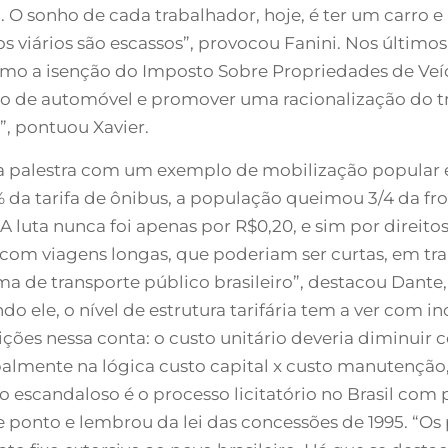
io. O sonho de cada trabalhador, hoje, é ter um carro
ços viários são escassos”, provocou Fanini. Nos últi
mo a isenção do Imposto Sobre Propriedades de Veí
dio de automóvel e promover uma racionalização do t
, pontuou Xavier.
sua palestra com um exemplo de mobilização popular
da tarifa de ônibus, a população queimou 3/4 da frot
luta nunca foi apenas por R$0,20, e sim por direitos 
com viagens longas, que poderiam ser curtas, em tra
a de transporte público brasileiro”, destacou Dante
o ele, o nível de estrutura tarifária tem a ver com in
adições nessa conta: o custo unitário deveria diminu
palmente na lógica custo capital x custo manutenção,
 escandaloso é o processo licitatório no Brasil com 
ponto e lembrou da lei das concessões de 1995. “Os p