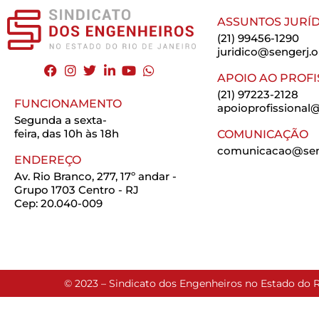
ASSUNTOS JURÍD
(21) 99456-1290
juridico@sengerj.o
APOIO AO PROFI
(21) 97223-2128
FUNCIONAMENTO
apoioprofissional@
Segunda a sexta-
feira, das 10h às 18h
COMUNICAÇÃO
comunicacao@seng
ENDEREÇO
Av. Rio Branco, 277, 17º andar -
Grupo 1703 Centro - RJ
Cep: 20.040-009
© 2023 – Sindicato dos Engenheiros no Estado do R