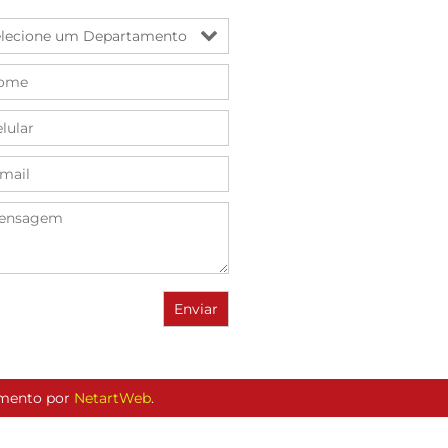
vimento por
NetartWeb
.