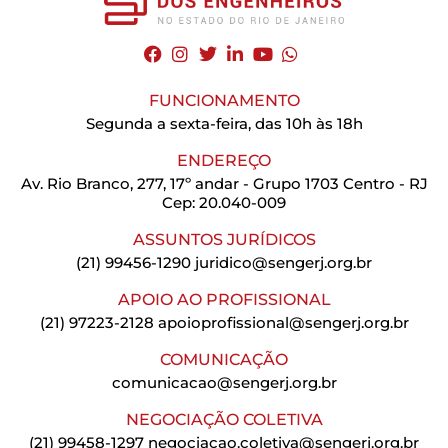
FUNCIONAMENTO
Segunda a sexta-feira, das 10h às 18h
ENDEREÇO
Av. Rio Branco, 277, 17º andar - Grupo 1703 Centro - RJ
Cep: 20.040-009
ASSUNTOS JURÍDICOS
(21) 99456-1290
juridico@sengerj.org.br
APOIO AO PROFISSIONAL
(21) 97223-2128
apoioprofissional@sengerj.org.br
COMUNICAÇÃO
comunicacao@sengerj.org.br
NEGOCIAÇÃO COLETIVA
(21) 99458-1297
negociacao.coletiva@sengerj.org.br