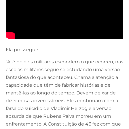
Ela prossegue:
“Até hoje os militares escondem o que ocorreu, nas
escolas militares segue se estudando uma versão
fantasiosa do que aconteceu. Chama a atenção a
capacidade que têm de fabricar histórias e de
mantê-las ao longo do tempo. Devem deixar de
dizer coisas inverossímeis. Eles continuam com a
farsa do suicídio de Vladimir Herzog e a versão
absurda de que Rubens Paiva morreu em um
enfrentamento. A Constituição de 46 fez com que