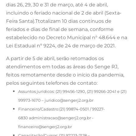
dias 26, 29, 30 e 31 de março, até 4 de abril,
incluindo o feriado nacional de 2 de abril (Sexta-
Feira Santa).Ttotalizam 10 dias contínuos de
feriados e dias de final de semana, conforme
estabelecido no Decreto Municipal n° 48.644 e na
Lei Estadual nº 9224, de 24 de março de 2021.
A partir de 5 de abril, serão retomados os
atendimentos em todas as áreas do Senge RJ,
feitos remotamente desde o início da pandemia,
pelos seguintes telefones de contato:
Assuntos jurídicos: (21) 99456-1290, (21) 99266-2041 e (21)
99973-1670 –
juridico@sengerj2.org.br
Financeiro/Cadastro:(21) 99874-0501 / 99227-
6830
administracao@sengerj2.org.br
-
financeiro@sengerj2.org.br
Capacitação/Cursos: (21) 97223-2128 –