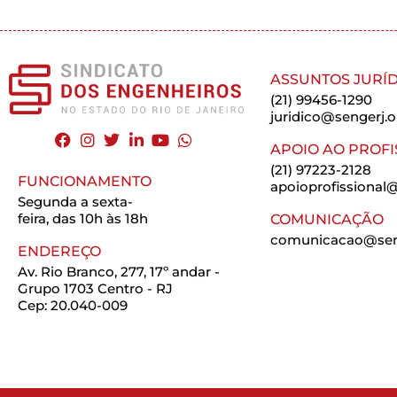
ASSUNTOS JURÍD
(21) 99456-1290
juridico@sengerj.o
APOIO AO PROFI
(21) 97223-2128
FUNCIONAMENTO
apoioprofissional@
Segunda a sexta-
feira, das 10h às 18h
COMUNICAÇÃO
comunicacao@seng
ENDEREÇO
Av. Rio Branco, 277, 17º andar -
Grupo 1703 Centro - RJ
Cep: 20.040-009