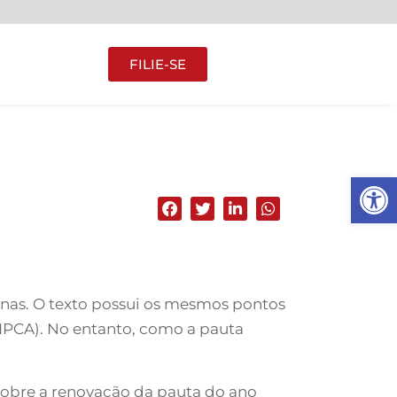
FILIE-SE
Abrir 
rnas. O texto possui os mesmos pontos
(IPCA). No entanto, como a pauta
s sobre a renovação da pauta do ano