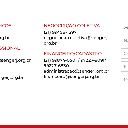
ICOS
NEGOCIAÇÃO COLETIVA
(21) 99458-1297
rg.br
negociacao.coletiva@sengerj.
org.br
SSIONAL
FINANCEIRO/CADASTRO
sengerj.org.br
(21) 99874-0501 / 97227-9091/
99227-6830
administracao@sengerj.org.br
financeiro@sengerj.org.br
erj.org.br