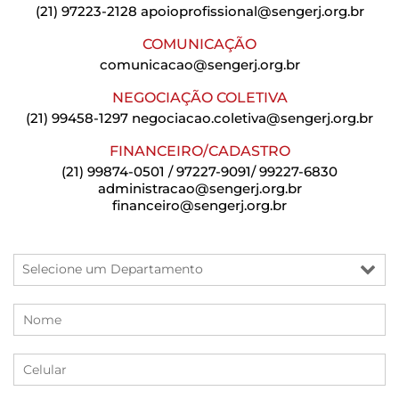
(21) 97223-2128
apoioprofissional@sengerj.org.br
COMUNICAÇÃO
comunicacao@sengerj.org.br
NEGOCIAÇÃO COLETIVA
(21) 99458-1297
negociacao.coletiva@sengerj.org.br
FINANCEIRO/CADASTRO
(21) 99874-0501 / 97227-9091/ 99227-6830
administracao@sengerj.org.br
financeiro@sengerj.org.br