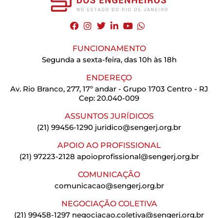
FUNCIONAMENTO
Segunda a sexta-feira, das 10h às 18h
ENDEREÇO
Av. Rio Branco, 277, 17º andar - Grupo 1703 Centro - RJ
Cep: 20.040-009
ASSUNTOS JURÍDICOS
(21) 99456-1290
juridico@sengerj.org.br
APOIO AO PROFISSIONAL
(21) 97223-2128
apoioprofissional@sengerj.org.br
COMUNICAÇÃO
comunicacao@sengerj.org.br
NEGOCIAÇÃO COLETIVA
(21) 99458-1297
negociacao.coletiva@sengerj.org.br