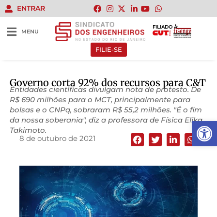
ENTRAR
FILIADO À:
MENU
FILIE-SE
Governo corta 92% dos recursos para C&T
Entidades científicas divulgam nota de protesto. De
R$ 690 milhões para o MCT, principalmente para
bolsas e o CNPq, sobraram R$ 55,2 milhões. "É o fim
da nossa soberania", diz a professora de Física Elika
Abrir 
Takimoto.
8 de outubro de 2021