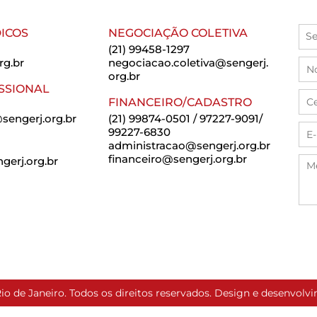
ICOS
NEGOCIAÇÃO COLETIVA
(21) 99458-1297
rg.br
negociacao.coletiva@sengerj.
org.br
SSIONAL
FINANCEIRO/CADASTRO
sengerj.org.br
(21) 99874-0501 / 97227-9091/
99227-6830
administracao@sengerj.org.br
financeiro@sengerj.org.br
erj.org.br
io de Janeiro. Todos os direitos reservados. Design e desenvol