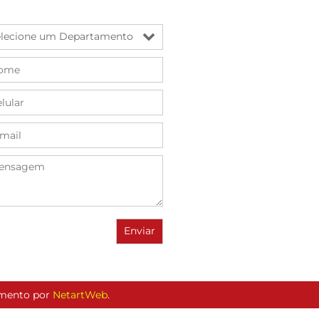
vimento por
NetartWeb
.