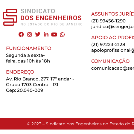
ASSUNTOS JURÍD
(21) 99456-1290
juridico@sengerj.o
APOIO AO PROFI
(21) 97223-2128
FUNCIONAMENTO
apoioprofissional@
Segunda a sexta-
feira, das 10h às 18h
COMUNICAÇÃO
comunicacao@seng
ENDEREÇO
Av. Rio Branco, 277, 17º andar -
Grupo 1703 Centro - RJ
Cep: 20.040-009
© 2023 – Sindicato dos Engenheiros no Estado do R