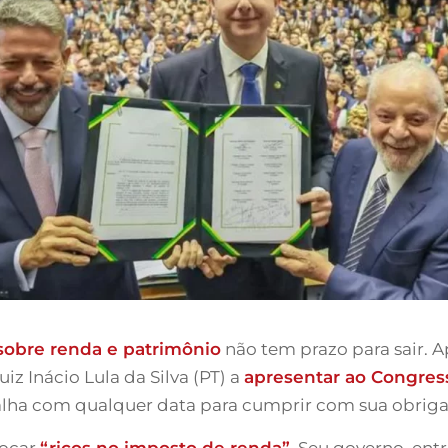
 sobre renda e patrimônio
não tem prazo para sair. 
iz Inácio Lula da Silva (PT) a
apresentar ao Congres
balha com qualquer data para cumprir com sua obrig
locar
“ricos no imposto de renda”
. Seu governo, entr