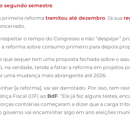
no segundo semestre
.
da primeira reforma
tramitou até dezembro
. Já sua
re
encerrado.
espeitar o tempo do Congresso e não “despejar” proje
r a reforma sobre consumo primeiro para depois pro
ite que sequer tem uma proposta fechada sobre o as
 na verdade, tende a fatiar a reforma em projetos po
var uma mudança mais abrangente até 2026.
ar [a reforma], vai ser derrotado. Por isso, tem resis
stiça Fiscal (IJF) ao
BdF
. “Ele já fez alguns testes,
 forças contrárias começaram a dizer que a carga trib
 o governo vai encaminhar algo em ano eleições muni