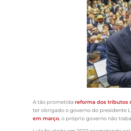
A tão prometida
reforma dos tributos
ter obrigado o governo do presidente Lu
em março
, o próprio governo não tra
Lula foi eleito em 2022 prometendo co