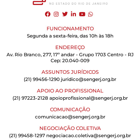
FUNCIONAMENTO
Segunda a sexta-feira, das 10h às 18h
ENDEREÇO
Av. Rio Branco, 277, 17º andar - Grupo 1703 Centro - RJ
Cep: 20.040-009
ASSUNTOS JURÍDICOS
(21) 99456-1290
juridico@sengerj.org.br
APOIO AO PROFISSIONAL
(21) 97223-2128
apoioprofissional@sengerj.org.br
COMUNICAÇÃO
comunicacao@sengerj.org.br
NEGOCIAÇÃO COLETIVA
(21) 99458-1297
negociacao.coletiva@sengerj.org.br