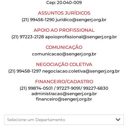
Cep: 20.040-009
ASSUNTOS JURÍDICOS
(21) 99456-1290
juridico@sengerj.org.br
APOIO AO PROFISSIONAL
(21) 97223-2128
apoioprofissional@sengerj.org.br
COMUNICAÇÃO
comunicacao@sengerj.org.br
NEGOCIAÇÃO COLETIVA
(21) 99458-1297
negociacao.coletiva@sengerj.org.br
FINANCEIRO/CADASTRO
(21) 99874-0501 / 97227-9091/ 99227-6830
administracao@sengerj.org.br
financeiro@sengerj.org.br