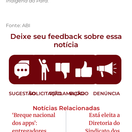
Indígena do Pará.
Fonte: ABI
Deixe seu feedback sobre essa
notícia
SUGESTÃO
SOLICITAÇÃO
RECLAMAÇÃO
ELOGIO
DENÚNCIA
Notícias Relacionadas
‘Breque nacional
Está eleita a
dos apps’:
Diretoria do
entregadores
Sindicato dos