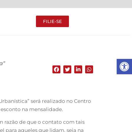
FILIE-SE
Abrir 
a”
rbanística” será realizado no Centro
 desconto na mensalidade.
m razão de que o contato com tais
l para aqueles que lidam, seja na