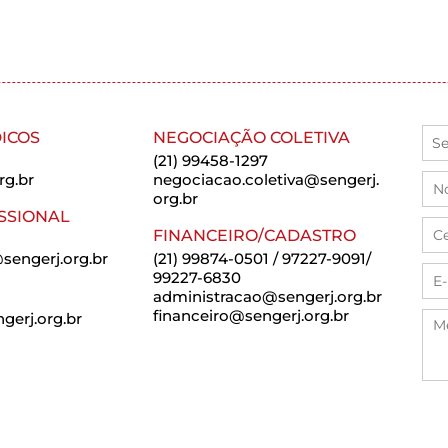
ICOS
NEGOCIAÇÃO COLETIVA
(21) 99458-1297
rg.br
negociacao.coletiva@sengerj.
org.br
SSIONAL
FINANCEIRO/CADASTRO
sengerj.org.br
(21) 99874-0501 / 97227-9091/
99227-6830
administracao@sengerj.org.br
financeiro@sengerj.org.br
erj.org.br