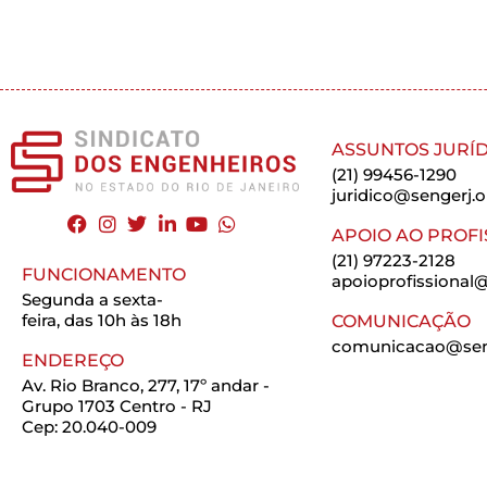
ASSUNTOS JURÍD
(21) 99456-1290
juridico@sengerj.o
APOIO AO PROFI
(21) 97223-2128
FUNCIONAMENTO
apoioprofissional@
Segunda a sexta-
feira, das 10h às 18h
COMUNICAÇÃO
comunicacao@seng
ENDEREÇO
Av. Rio Branco, 277, 17º andar -
Grupo 1703 Centro - RJ
Cep: 20.040-009