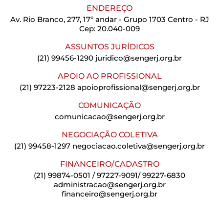
ENDEREÇO
Av. Rio Branco, 277, 17º andar - Grupo 1703 Centro - RJ
Cep: 20.040-009
ASSUNTOS JURÍDICOS
(21) 99456-1290
juridico@sengerj.org.br
APOIO AO PROFISSIONAL
(21) 97223-2128
apoioprofissional@sengerj.org.br
COMUNICAÇÃO
comunicacao@sengerj.org.br
NEGOCIAÇÃO COLETIVA
(21) 99458-1297
negociacao.coletiva@sengerj.org.br
FINANCEIRO/CADASTRO
(21) 99874-0501 / 97227-9091/ 99227-6830
administracao@sengerj.org.br
financeiro@sengerj.org.br