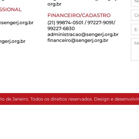
org.br
SSIONAL
FINANCEIRO/CADASTRO
sengerj.org.br
(21) 99874-0501 / 97227-9091/
99227-6830
administracao@sengerj.org.br
financeiro@sengerj.org.br
erj.org.br
io de Janeiro. Todos os direitos reservados. Design e desenvol