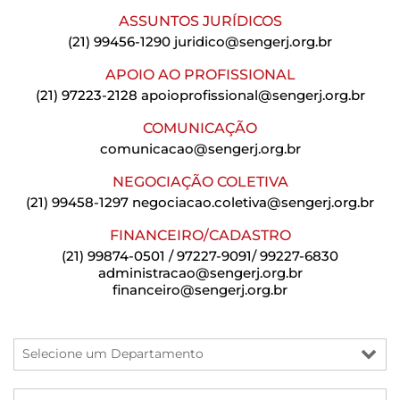
ASSUNTOS JURÍDICOS
(21) 99456-1290
juridico@sengerj.org.br
APOIO AO PROFISSIONAL
(21) 97223-2128
apoioprofissional@sengerj.org.br
COMUNICAÇÃO
comunicacao@sengerj.org.br
NEGOCIAÇÃO COLETIVA
(21) 99458-1297
negociacao.coletiva@sengerj.org.br
FINANCEIRO/CADASTRO
(21) 99874-0501 / 97227-9091/ 99227-6830
administracao@sengerj.org.br
financeiro@sengerj.org.br