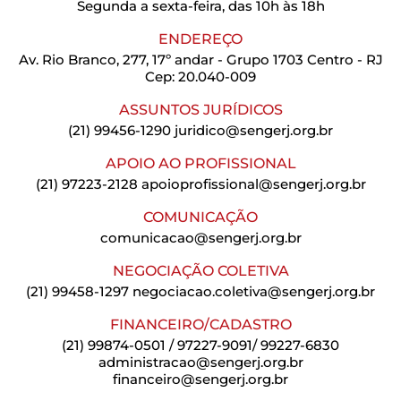
Segunda a sexta-feira, das 10h às 18h
ENDEREÇO
Av. Rio Branco, 277, 17º andar - Grupo 1703 Centro - RJ
Cep: 20.040-009
ASSUNTOS JURÍDICOS
(21) 99456-1290
juridico@sengerj.org.br
APOIO AO PROFISSIONAL
(21) 97223-2128
apoioprofissional@sengerj.org.br
COMUNICAÇÃO
comunicacao@sengerj.org.br
NEGOCIAÇÃO COLETIVA
(21) 99458-1297
negociacao.coletiva@sengerj.org.br
FINANCEIRO/CADASTRO
(21) 99874-0501 / 97227-9091/ 99227-6830
administracao@sengerj.org.br
financeiro@sengerj.org.br