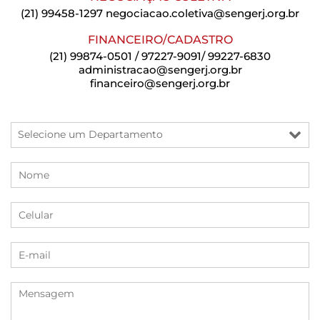
(21) 99458-1297
negociacao.coletiva@sengerj.org.br
FINANCEIRO/CADASTRO
(21) 99874-0501 / 97227-9091/ 99227-6830
administracao@sengerj.org.br
financeiro@sengerj.org.br