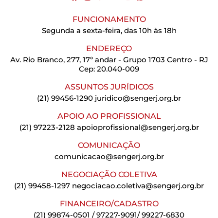
FUNCIONAMENTO
Segunda a sexta-feira, das 10h às 18h
ENDEREÇO
Av. Rio Branco, 277, 17º andar - Grupo 1703 Centro - RJ
Cep: 20.040-009
ASSUNTOS JURÍDICOS
(21) 99456-1290
juridico@sengerj.org.br
APOIO AO PROFISSIONAL
(21) 97223-2128
apoioprofissional@sengerj.org.br
COMUNICAÇÃO
comunicacao@sengerj.org.br
NEGOCIAÇÃO COLETIVA
(21) 99458-1297
negociacao.coletiva@sengerj.org.br
FINANCEIRO/CADASTRO
(21) 99874-0501 / 97227-9091/ 99227-6830