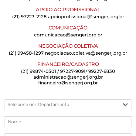
APOIO AO PROFISSIONAL
(21) 97223-2128
apoioprofissional@sengerj.org.br
COMUNICAÇÃO
comunicacao@sengerj.org.br
NEGOCIAÇÃO COLETIVA
(21) 99458-1297
negociacao.coletiva@sengerj.org.br
FINANCEIRO/CADASTRO
(21) 99874-0501 / 97227-9091/ 99227-6830
administracao@sengerj.org.br
financeiro@sengerj.org.br