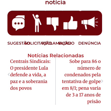
notícia
SUGESTÃO
SOLICITAÇÃO
RECLAMAÇÃO
ELOGIO
DENÚNCIA
Notícias Relacionadas
Centrais Sindicais:
Sobe para 86 o
O presidente Lula
número de
defende a vida, a
condenados pela
paz e a soberania
tentativa de golpe
dos povos
em 8/1; pena varia
de 3 a 17 anos de
prisão