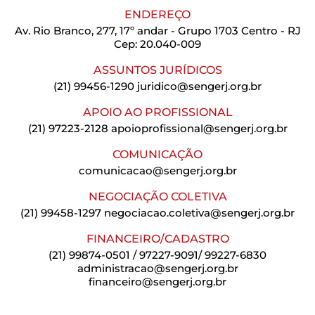
ENDEREÇO
Av. Rio Branco, 277, 17º andar - Grupo 1703 Centro - RJ
Cep: 20.040-009
ASSUNTOS JURÍDICOS
(21) 99456-1290
juridico@sengerj.org.br
APOIO AO PROFISSIONAL
(21) 97223-2128
apoioprofissional@sengerj.org.br
COMUNICAÇÃO
comunicacao@sengerj.org.br
NEGOCIAÇÃO COLETIVA
(21) 99458-1297
negociacao.coletiva@sengerj.org.br
FINANCEIRO/CADASTRO
(21) 99874-0501 / 97227-9091/ 99227-6830
administracao@sengerj.org.br
financeiro@sengerj.org.br