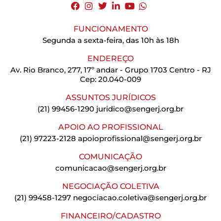
FUNCIONAMENTO
Segunda a sexta-feira, das 10h às 18h
ENDEREÇO
Av. Rio Branco, 277, 17º andar - Grupo 1703 Centro - RJ
Cep: 20.040-009
ASSUNTOS JURÍDICOS
(21) 99456-1290
juridico@sengerj.org.br
APOIO AO PROFISSIONAL
(21) 97223-2128
apoioprofissional@sengerj.org.br
COMUNICAÇÃO
comunicacao@sengerj.org.br
NEGOCIAÇÃO COLETIVA
(21) 99458-1297
negociacao.coletiva@sengerj.org.br
FINANCEIRO/CADASTRO