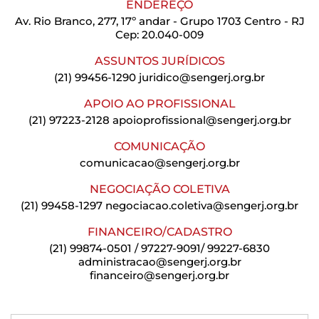
ENDEREÇO
Av. Rio Branco, 277, 17º andar - Grupo 1703 Centro - RJ
Cep: 20.040-009
ASSUNTOS JURÍDICOS
(21) 99456-1290
juridico@sengerj.org.br
APOIO AO PROFISSIONAL
(21) 97223-2128
apoioprofissional@sengerj.org.br
COMUNICAÇÃO
comunicacao@sengerj.org.br
NEGOCIAÇÃO COLETIVA
(21) 99458-1297
negociacao.coletiva@sengerj.org.br
FINANCEIRO/CADASTRO
(21) 99874-0501 / 97227-9091/ 99227-6830
administracao@sengerj.org.br
financeiro@sengerj.org.br