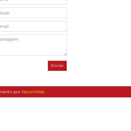
vimento por
NetartWeb
.