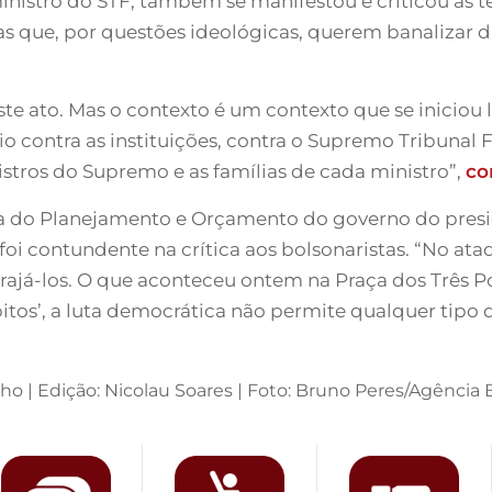
nistro do STF, também se manifestou e criticou as tes
s que, por questões ideológicas, querem banalizar d
ste ato. Mas o contexto é um contexto que se iniciou
o contra as instituições, contra o Supremo Tribunal 
istros do Supremo e as famílias de cada ministro”,
co
 do Planejamento e Orçamento do governo do presiden
oi contundente na crítica aos bolsonaristas. “No ata
corajá-los. O que aconteceu ontem na Praça dos Três P
os’, a luta democrática não permite qualquer tipo d
lho | Edição: Nicolau Soares | Foto: Bruno Peres/Agência B