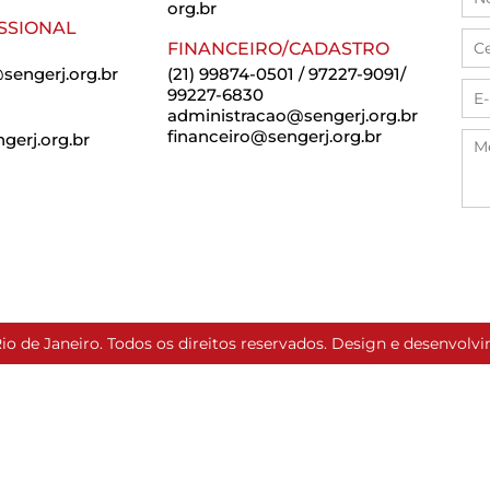
org.br
SSIONAL
FINANCEIRO/CADASTRO
sengerj.org.br
(21) 99874-0501 / 97227-9091/
99227-6830
administracao@sengerj.org.br
financeiro@sengerj.org.br
erj.org.br
io de Janeiro. Todos os direitos reservados. Design e desenvol