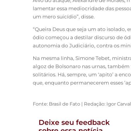
Alvo do ataque, Alexandre de Moraes, mi
lamentar essa mediocridade das pessoa
um mero suicídio”, disse.
“Queira Deus que seja um ato isolado, e
ódio começou a destilar discurso de ódi
autonomia do Judiciário, contra os min
Na mesma linha, Simone Tebet, ministra
algoz de Bolsonaro nas urnas, também f
solitários. Há, sempre, um ‘apito’ a en
que, enquanto permanecerem esses ‘apit
Fonte: Brasil de Fato | Redação: Igor Carva
Deixe seu feedback
sobre essa notícia