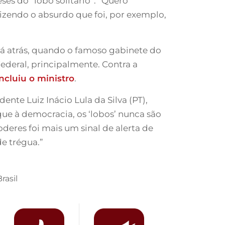
es do “lobo solitário”. “Quero
izendo o absurdo que foi, por exemplo,
 lá atrás, quando o famoso gabinete do
Federal, principalmente. Contra a
ncluiu o ministro
.
te Luiz Inácio Lula da Silva (PT),
que à democracia, os ‘lobos’ nunca são
oderes foi mais um sinal de alerta de
e trégua.”
rasil