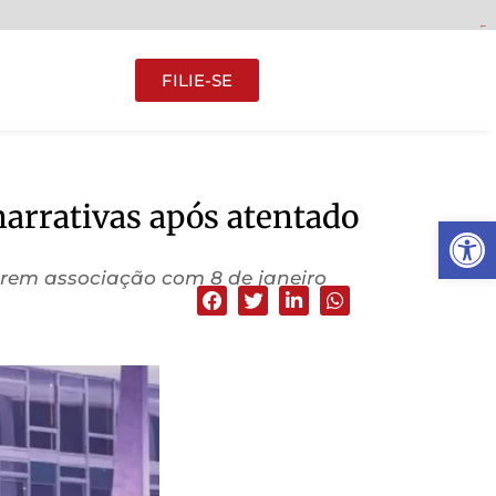
gacor
gacor
gacor
gacor
gacor
FILIE-SE
 narrativas após atentado
Abrir 
uerem associação com 8 de janeiro