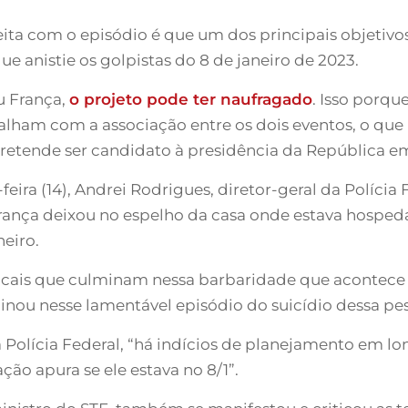
ta com o episódio é que um dos principais objetivos
ue anistie os golpistas do 8 de janeiro de 2023.
u França,
o projeto pode ter naufragado
. Isso porqu
abalham com a associação entre os dois eventos, o que
 pretende ser candidato à presidência da República e
feira (14), Andrei Rodrigues, diretor-geral da Polícia 
nça deixou no espelho da casa onde estava hospeda
eiro.
dicais que culminam nessa barbaridade que acontece 
ou nesse lamentável episódio do suicídio dessa pes
 Polícia Federal, “há indícios de planejamento em lo
ção apura se ele estava no 8/1”.