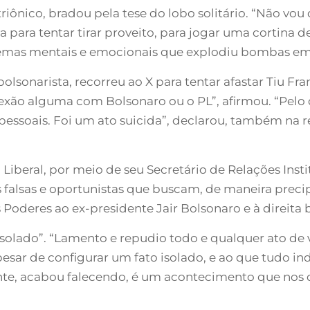
striônico, bradou pela tese do lobo solitário. “Não vou
para tentar tirar proveito, para jogar uma cortina de 
as mentais e emocionais que explodiu bombas em B
olsonarista, recorreu ao X para tentar afastar Tiu Fra
xão alguma com Bolsonaro ou o PL”, afirmou. “Pelo 
ssoais. Foi um ato suicida”, declarou, também na re
 Liberal, por meio de seu Secretário de Relações Ins
s falsas e oportunistas que buscam, de maneira precipi
 Poderes ao ex-presidente Jair Bolsonaro e à direita br
solado”. “Lamento e repudio todo e qualquer ato de v
esar de configurar um fato isolado, e ao que tudo i
te, acabou falecendo, é um acontecimento que nos de