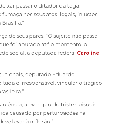
 deixar passar o ditador da toga,
fumaça nos seus atos ilegais, injustos,
rasília.”
nça de seus pares. “O sujeito não passa
que foi apurado até o momento, o
de social, a deputada federal
Caroline
titucionais, deputado Eduardo
tada e irresponsável, vincular o trágico
asileira.”
iolência, a exemplo do triste episódio
ndica causado por perturbações na
ve levar à reflexão.”