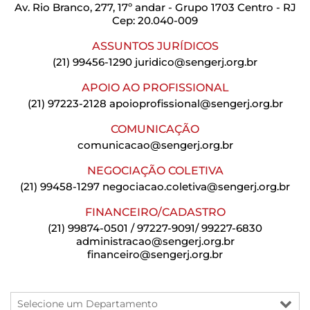
Av. Rio Branco, 277, 17º andar - Grupo 1703 Centro - RJ
Cep: 20.040-009
ASSUNTOS JURÍDICOS
(21) 99456-1290
juridico@sengerj.org.br
APOIO AO PROFISSIONAL
(21) 97223-2128
apoioprofissional@sengerj.org.br
COMUNICAÇÃO
comunicacao@sengerj.org.br
NEGOCIAÇÃO COLETIVA
(21) 99458-1297
negociacao.coletiva@sengerj.org.br
FINANCEIRO/CADASTRO
(21) 99874-0501 / 97227-9091/ 99227-6830
administracao@sengerj.org.br
financeiro@sengerj.org.br