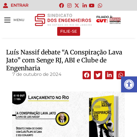
ENTRAR
FILIADO À:
MENU
FILIE-SE
Luís Nassif debate “A Conspiração Lava
Jato” com Senge RJ, ABI e Clube de
Engenharia
7 de outubro de 2024
Abrir 