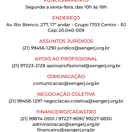
FUNCIONAMENTO
Segunda a sexta-feira, das 10h às 18h
ENDEREÇO
Av. Rio Branco, 277, 17º andar - Grupo 1703 Centro - RJ
Cep: 20.040-009
ASSUNTOS JURÍDICOS
(21) 99456-1290
juridico@sengerj.org.br
APOIO AO PROFISSIONAL
(21) 97223-2128
apoioprofissional@sengerj.org.br
COMUNICAÇÃO
comunicacao@sengerj.org.br
NEGOCIAÇÃO COLETIVA
(21) 99458-1297
negociacao.coletiva@sengerj.org.br
FINANCEIRO/CADASTRO
(21) 99874-0501 / 97227-9091/ 99227-6830
administracao@sengerj.org.br
financeiro@sengerj.org.br