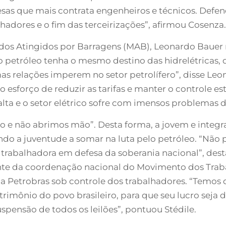
esas que mais contrata engenheiros e técnicos. Defe
lhadores e o fim das terceirizações”, afirmou Cosenza.
 Atingidos por Barragens (MAB), Leonardo Bauer re
o petróleo tenha o mesmo destino das hidrelétricas, 
 relações imperem no setor petrolífero”, disse Leo
o esforço de reduzir as tarifas e manter o controle es
alta e o setor elétrico sofre com imensos problemas 
osso e não abrimos mão”. Desta forma, a jovem e inte
ando a juventude a somar na luta pelo petróleo. “Não
 trabalhadora em defesa da soberania nacional”, dest
te da coordenação nacional do Movimento dos Trabal
a Petrobras sob controle dos trabalhadores. “Temos q
imônio do povo brasileiro, para que seu lucro seja 
spensão de todos os leilões”, pontuou Stédile.