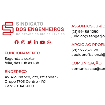
ASSUNTOS JURÍD
(21) 99456-1290
juridico@sengerj.o
APOIO AO PROFI
(21) 97223-2128
FUNCIONAMENTO
apoioprofissional@
Segunda a sexta-
feira, das 10h às 18h
COMUNICAÇÃO
comunicacao@seng
ENDEREÇO
Av. Rio Branco, 277, 17º andar -
Grupo 1703 Centro - RJ
Cep: 20.040-009