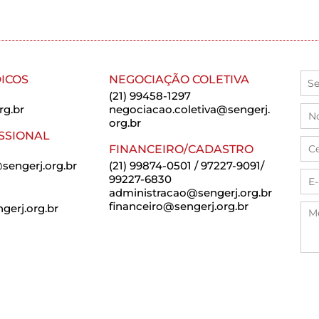
ICOS
NEGOCIAÇÃO COLETIVA
(21) 99458-1297
rg.br
negociacao.coletiva@sengerj.
org.br
SSIONAL
FINANCEIRO/CADASTRO
sengerj.org.br
(21) 99874-0501 / 97227-9091/
99227-6830
administracao@sengerj.org.br
financeiro@sengerj.org.br
erj.org.br