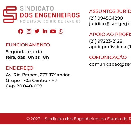
ASSUNTOS JURÍD
(21) 99456-1290
juridico@sengerj.o
APOIO AO PROFI
(21) 97223-2128
FUNCIONAMENTO
apoioprofissional@
Segunda a sexta-
feira, das 10h às 18h
COMUNICAÇÃO
comunicacao@seng
ENDEREÇO
Av. Rio Branco, 277, 17º andar -
Grupo 1703 Centro - RJ
Cep: 20.040-009
© 2023 – Sindicato dos Engenheiros no Estado do R