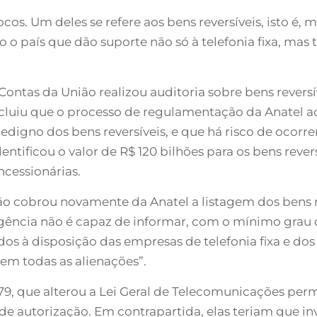
s. Um deles se refere aos bens reversíveis, isto é, m
o país que dão suporte não só à telefonia fixa, mas
 Contas da União realizou auditoria sobre bens revers
ncluiu que o processo de regulamentação da Anatel 
dedigno dos bens reversíveis, e que há risco de ocorr
dentificou o valor de R$ 120 bilhões para os bens rev
ncessionárias.
ão cobrou novamente da Anatel a listagem dos bens re
ência não é capaz de informar, com o mínimo grau d
dos à disposição das empresas de telefonia fixa e dos
 em todas as alienações”.
879, que alterou a Lei Geral de Telecomunicações per
de autorização. Em contrapartida, elas teriam que inv