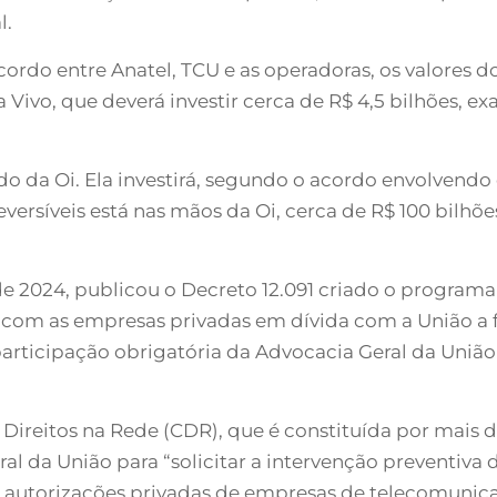
l.
rdo entre Anatel, TCU e as operadoras, os valores do
Vivo, que deverá investir cerca de R$ 4,5 bilhões, e
rdo da Oi. Ela investirá, segundo o acordo envolvendo 
eversíveis está nas mãos da Oi, cerca de R$ 100 bilhões
o de 2024, publicou o Decreto 12.091 criado o progra
com as empresas privadas em dívida com a União a 
 participação obrigatória da Advocacia Geral da Uniã
o Direitos na Rede (CDR), que é constituída por mais d
l da União para “solicitar a intervenção preventiva 
 autorizações privadas de empresas de telecomunica