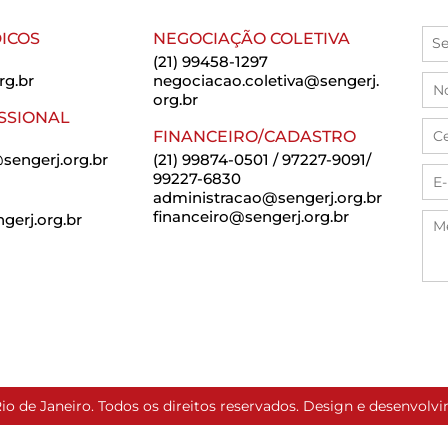
ICOS
NEGOCIAÇÃO COLETIVA
(21) 99458-1297
rg.br
negociacao.coletiva@sengerj.
org.br
SSIONAL
FINANCEIRO/CADASTRO
sengerj.org.br
(21) 99874-0501 / 97227-9091/
99227-6830
administracao@sengerj.org.br
financeiro@sengerj.org.br
erj.org.br
io de Janeiro. Todos os direitos reservados. Design e desenvol