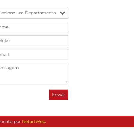
vimento por
NetartWeb
.