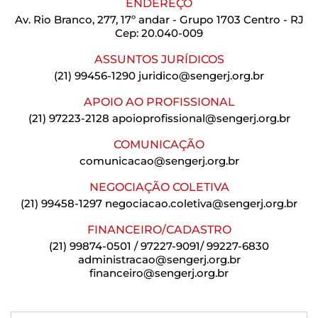
ENDEREÇO
Av. Rio Branco, 277, 17º andar - Grupo 1703 Centro - RJ
Cep: 20.040-009
ASSUNTOS JURÍDICOS
(21) 99456-1290
juridico@sengerj.org.br
APOIO AO PROFISSIONAL
(21) 97223-2128
apoioprofissional@sengerj.org.br
COMUNICAÇÃO
comunicacao@sengerj.org.br
NEGOCIAÇÃO COLETIVA
(21) 99458-1297
negociacao.coletiva@sengerj.org.br
FINANCEIRO/CADASTRO
(21) 99874-0501 / 97227-9091/ 99227-6830
administracao@sengerj.org.br
financeiro@sengerj.org.br