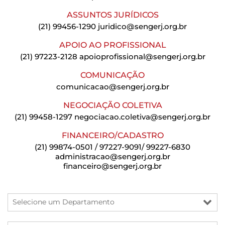
ASSUNTOS JURÍDICOS
(21) 99456-1290
juridico@sengerj.org.br
APOIO AO PROFISSIONAL
(21) 97223-2128
apoioprofissional@sengerj.org.br
COMUNICAÇÃO
comunicacao@sengerj.org.br
NEGOCIAÇÃO COLETIVA
(21) 99458-1297
negociacao.coletiva@sengerj.org.br
FINANCEIRO/CADASTRO
(21) 99874-0501 / 97227-9091/ 99227-6830
administracao@sengerj.org.br
financeiro@sengerj.org.br