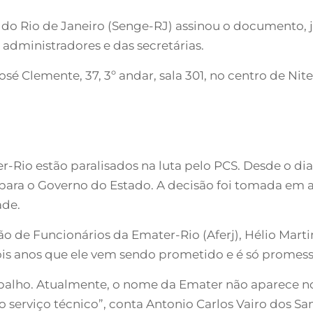
 do Rio de Janeiro (Senge-RJ) assinou o documento, 
s administradores e das secretárias.
é Clemente, 37, 3º andar, sala 301, no centro de Nite
r-Rio estão paralisados na luta pelo PCS. Desde o dia
 para o Governo do Estado. A decisão foi tomada em a
ade.
 de Funcionários da Emater-Rio (Aferj), Hélio Martin
ois anos que ele vem sendo prometido e é só promess
balho. Atualmente, o nome da Emater não aparece nos 
serviço técnico”, conta Antonio Carlos Vairo dos Sant