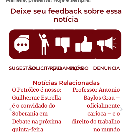
Marielle, presente! Hoje e sempre!
Deixe seu feedback sobre essa
notícia
SUGESTÃO
SOLICITAÇÃO
RECLAMAÇÃO
ELOGIO
DENÚNCIA
Notícias Relacionadas
O Petróleo é nosso:
Professor Antonio
Guilherme Estrella
Baylos Grau –
é o convidado do
oficialmente
Soberania em
carioca – e o
Debate na próxima
direito do trabalho
quinta-feira
no mundo