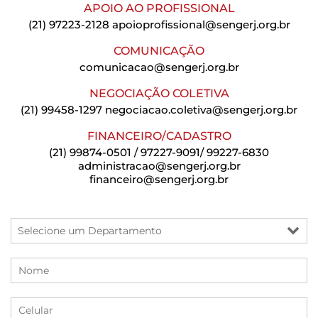
APOIO AO PROFISSIONAL
(21) 97223-2128
apoioprofissional@sengerj.org.br
COMUNICAÇÃO
comunicacao@sengerj.org.br
NEGOCIAÇÃO COLETIVA
(21) 99458-1297
negociacao.coletiva@sengerj.org.br
FINANCEIRO/CADASTRO
(21) 99874-0501 / 97227-9091/ 99227-6830
administracao@sengerj.org.br
financeiro@sengerj.org.br