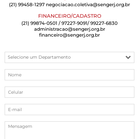
(21) 99458-1297
negociacao.coletiva@sengerj.org.br
FINANCEIRO/CADASTRO
(21) 99874-0501 / 97227-9091/ 99227-6830
administracao@sengerj.org.br
financeiro@sengerj.org.br