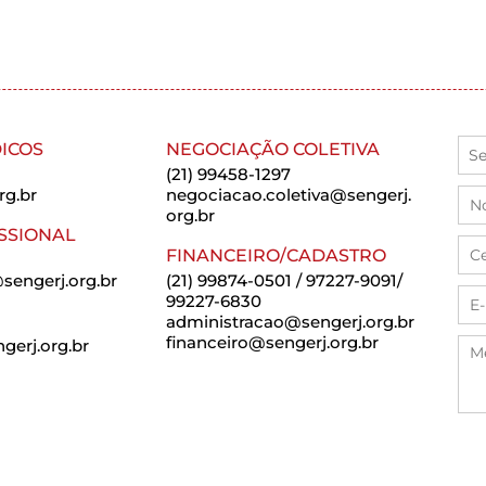
ICOS
NEGOCIAÇÃO COLETIVA
(21) 99458-1297
rg.br
negociacao.coletiva@sengerj.
org.br
SSIONAL
FINANCEIRO/CADASTRO
sengerj.org.br
(21) 99874-0501 / 97227-9091/
99227-6830
administracao@sengerj.org.br
financeiro@sengerj.org.br
erj.org.br