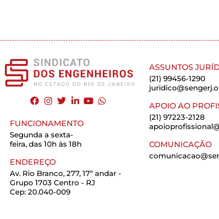
ASSUNTOS JURÍD
(21) 99456-1290
juridico@sengerj.o
APOIO AO PROFI
(21) 97223-2128
FUNCIONAMENTO
apoioprofissional@
Segunda a sexta-
feira, das 10h às 18h
COMUNICAÇÃO
comunicacao@seng
ENDEREÇO
Av. Rio Branco, 277, 17º andar -
Grupo 1703 Centro - RJ
Cep: 20.040-009