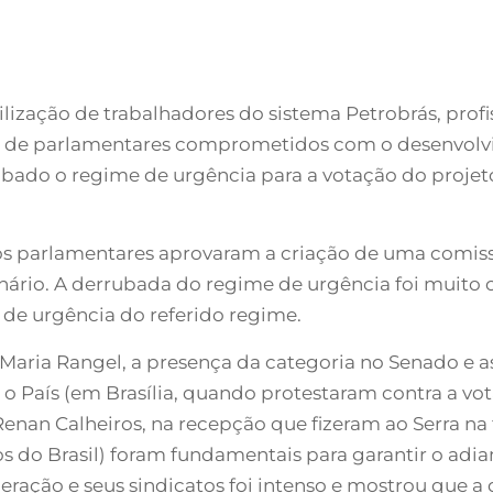
ilização de trabalhadores do sistema Petrobrás, prof
e de parlamentares comprometidos com o desenvolvi
ubado o regime de urgência para a votação do projeto
os parlamentares aprovaram a criação de uma comissã
plenário. A derrubada do regime de urgência foi mui
de urgência do referido regime.
Maria Rangel, a presença da categoria no Senado e a
o País (em Brasília, quando protestaram contra a vo
nan Calheiros, na recepção que fizeram ao Serra na f
os do Brasil) foram fundamentais para garantir o adi
ração e seus sindicatos foi intenso e mostrou que a d