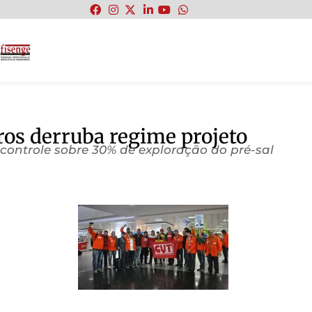
:
ros derruba regime projeto
 controle sobre 30% de exploração do pré-sal