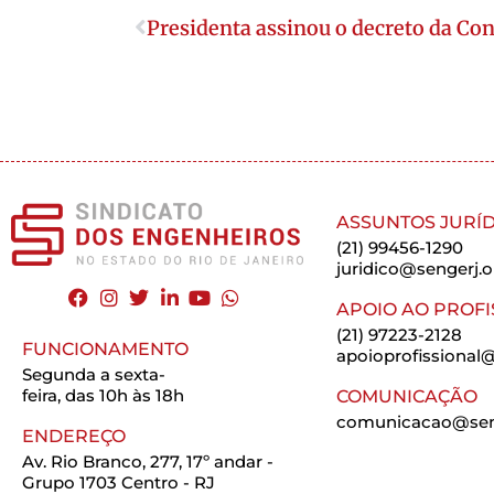
Presidenta assinou o decreto da Co
ASSUNTOS JURÍD
(21) 99456-1290
juridico@sengerj.o
APOIO AO PROFI
(21) 97223-2128
FUNCIONAMENTO
apoioprofissional@
Segunda a sexta-
feira, das 10h às 18h
COMUNICAÇÃO
comunicacao@seng
ENDEREÇO
Av. Rio Branco, 277, 17º andar -
Grupo 1703 Centro - RJ