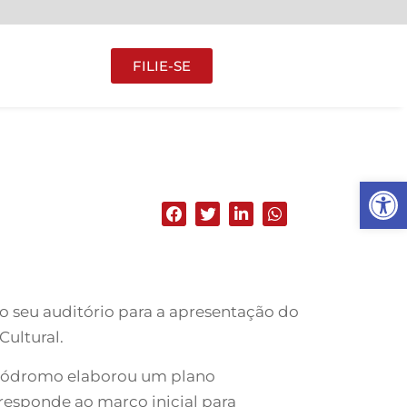
FILIE-SE
Abrir 
s do seu auditório para a apresentação do
ultural.
utódromo elaborou um plano
rresponde ao marco inicial para