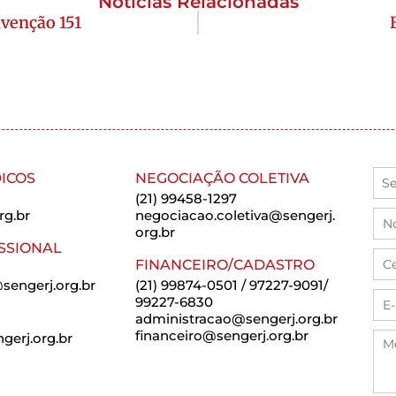
Notícias Relacionadas
nvenção 151
ICOS
NEGOCIAÇÃO COLETIVA
(21) 99458-1297
rg.br
negociacao.coletiva@sengerj.
org.br
SSIONAL
FINANCEIRO/CADASTRO
sengerj.org.br
(21) 99874-0501 / 97227-9091/
99227-6830
administracao@sengerj.org.br
financeiro@sengerj.org.br
erj.org.br