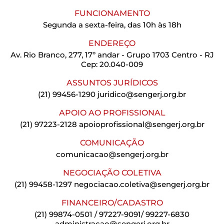
FUNCIONAMENTO
Segunda a sexta-feira, das 10h às 18h
ENDEREÇO
Av. Rio Branco, 277, 17º andar - Grupo 1703 Centro - RJ
Cep: 20.040-009
ASSUNTOS JURÍDICOS
(21) 99456-1290
juridico@sengerj.org.br
APOIO AO PROFISSIONAL
(21) 97223-2128
apoioprofissional@sengerj.org.br
COMUNICAÇÃO
comunicacao@sengerj.org.br
NEGOCIAÇÃO COLETIVA
(21) 99458-1297
negociacao.coletiva@sengerj.org.br
FINANCEIRO/CADASTRO
(21) 99874-0501 / 97227-9091/ 99227-6830
administracao@sengerj.org.br